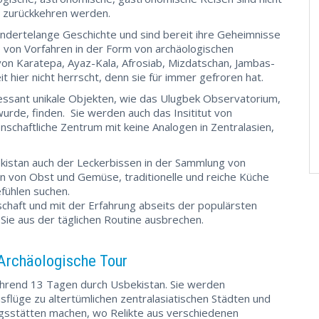
r zurückkehren werden.
undertelange Geschichte und sind bereit ihre Geheimnisse
s von Vorfahren in der Form von archäologischen
von Karatepa, Ayaz-Kala, Afrosiab, Mizdatschan, Jambas-
t hier nicht herrscht, denn sie für immer gefroren hat.
essant unikale Objekten, wie das Ulugbek Observatorium,
urde, finden. Sie werden auch das Insititut von
schaftliche Zentrum mit keine Analogen in Zentralasien,
kistan auch der Leckerbissen in der Sammlung von
en von Obst und Gemüse, traditionelle und reiche Küche
fühlen suchen.
schaft und mit der Erfahrung abseits der populärsten
 Sie aus der täglichen Routine ausbrechen.
Archäologische Tour
hrend 13 Tagen durch Usbekistan. Sie werden
flüge zu altertümlichen zentralasiatischen Städten und
gsstätten machen, wo Relikte aus verschiedenen