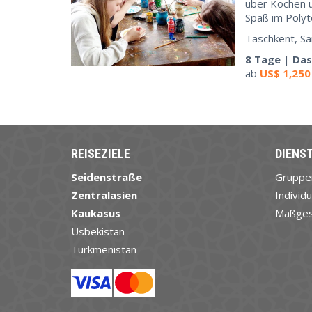
über Kochen u
Spaß im Poly
Taschkent, S
8 Tage
|
Das
ab
US$
1,250
REISEZIELE
DIENS
Seidenstraße
Gruppe
Zentralasien
Individu
Kaukasus
Maßges
Usbekistan
Turkmenistan