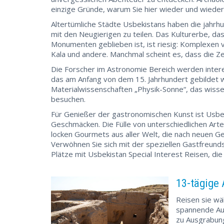
einzige Gründe, warum Sie hier wieder und wiede
Altertümliche Städte Usbekistans haben die jahrh
mit den Neugierigen zu teilen. Das Kulturerbe, da
Monumenten geblieben ist, ist riesig: Komplexen 
Kala und andere. Manchmal scheint es, dass die Zei
Die Forscher im Astronomie Bereich werden inter
das am Anfang von dem 15. Jahrhundert gebildet w
Materialwissenschaften „Physik-Sonne“, das wissen
besuchen.
Für Genießer der gastronomischen Kunst ist Usbe
Geschmäcken. Die Fülle von unterschiedlichen Art
locken Gourmets aus aller Welt, die nach neuen Ge
Verwöhnen Sie sich mit der speziellen Gastfreund
Plätze mit Usbekistan Special Interest Reisen, die
13-tägige 
Reisen sie wä
spannende Aus
zu Ausgrabun