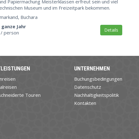
nd Papiermachung Meisterklassen erfreut sein und viel
technischen Museum und im Freizeitpark bekommen.
amarkand, Buchara
 ganze Jahr
Details
/ person
TLEISTUNGEN
UNTERNEHMEN
nreisen
Buchungsbedingungen
alreisen
Datenschutz
chneiderte Touren
Nachhaltigkeitspolitik
Kontakten