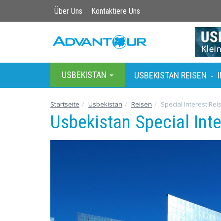
Über Uns
Kontaktiere Uns
USBEKISTAN
USBEKISTAN REISEN
-
Startseite
Usbekistan
Reisen
Special Interest Rei
Usbekistan Special Int