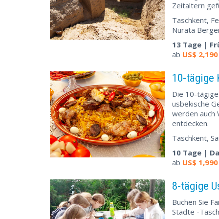
Zeitaltern ge
Taschkent, Fe
Nurata Bergen
13 Tage
|
Fr
ab
US$
2,190
10-tägige 
Die 10-tägige
usbekische Ge
werden auch W
entdecken.
Taschkent, S
10 Tage
|
Da
ab
US$
1,990
8-tägige U
Buchen Sie Fa
Städte -Tasch