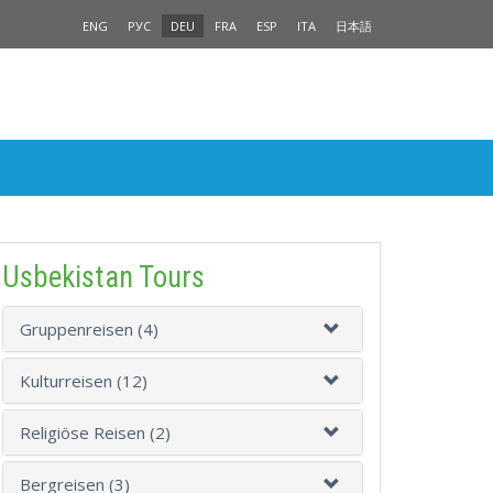
ENG
РУС
DEU
FRA
ESP
ITA
日本語
Usbekistan Tours
Gruppenreisen (4)
Kulturreisen (12)
Religiöse Reisen (2)
Bergreisen (3)