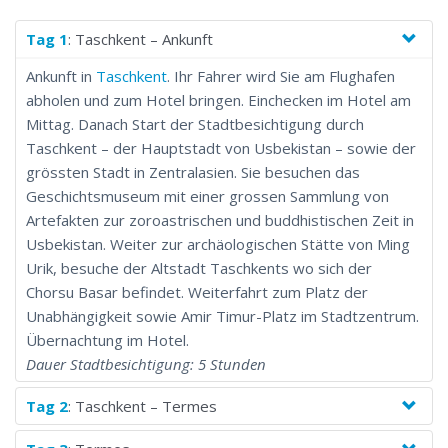
werden Sie die berühmtesten Städte und Sehenswürdigkeiten
Usbekistans besuchen. Sie werden die wunderschöne avant-
Tag 1
: Taschkent – Ankunft
garde Ausstellung in Nukus für sich entdecken, in einer Jurten
Ankunft in
Taschkent
. Ihr Fahrer wird Sie am Flughafen
Siedlung in der Kyzlkum Wüste übernachten und die Städte
abholen und zum Hotel bringen. Einchecken im Hotel am
Chiwa sowie Samarkand erforschen.
Mittag. Danach Start der Stadtbesichtigung durch
Taschkent – der Hauptstadt von Usbekistan – sowie der
grössten Stadt in Zentralasien. Sie besuchen das
Geschichtsmuseum mit einer grossen Sammlung von
Artefakten zur zoroastrischen und buddhistischen Zeit in
Usbekistan. Weiter zur archäologischen Stätte von Ming
Urik, besuche der Altstadt Taschkents wo sich der
Chorsu Basar befindet. Weiterfahrt zum Platz der
Unabhängigkeit sowie Amir Timur-Platz im Stadtzentrum.
Übernachtung im Hotel.
Dauer Stadtbesichtigung: 5 Stunden
Tag 2
: Taschkent – Termes