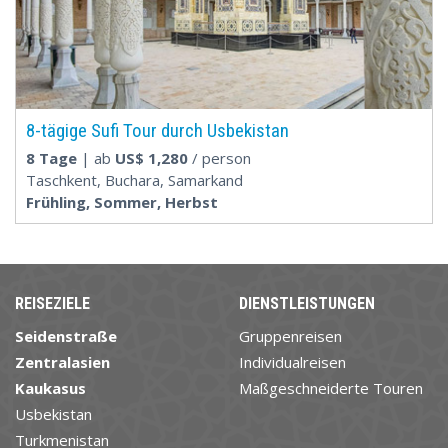
8-tägige Sufi Tour durch Usbekistan
8 Tage
| ab
US$
1,280
/ person
Taschkent, Buchara, Samarkand
Frühling, Sommer, Herbst
REISEZIELE
DIENSTLEISTUNGEN
Seidenstraße
Gruppenreisen
Zentralasien
Individualreisen
Kaukasus
Maßgeschneiderte Touren
Usbekistan
Turkmenistan