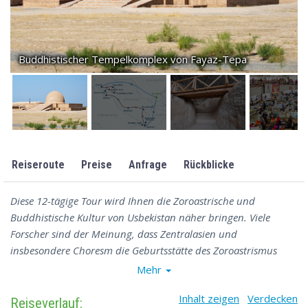
Buddhistischer Tempelkomplex von Fayaz-Tepa
Reiseroute
Preise
Anfrage
Rückblicke
Diese 12-tägige Tour wird Ihnen die Zoroastrische und
Buddhistische Kultur von Usbekistan näher bringen. Viele
Forscher sind der Meinung, dass Zentralasien und
insbesondere Choresm die Geburtsstätte des Zoroastrismus
und seines Propheten Zaratustra ist. Vor allem im südlichen
Mehr
Teil Usbekistan, spielte der Buddhismus während mehreren
Inhalt zeigen
Verdecken
Jahrhunderten eine Zentralle Rolle. Während dieser Reise
Reiseverlauf: