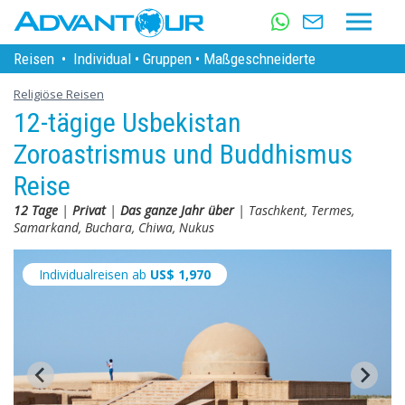
Reisen
•
Individual
•
Gruppen
•
Maßgeschneiderte
Religiöse Reisen
12-tägige Usbekistan
Zoroastrismus und Buddhismus
Reise
12 Tage
|
Privat
|
Das ganze Jahr über
| Taschkent, Termes,
Samarkand, Buchara, Chiwa, Nukus
Individualreisen ab
US$
1,970