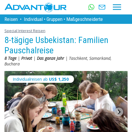
Reisen
•
Individual
•
Gruppen
•
Maßgeschneiderte
Special Interest Reisen
8-tägige Usbekistan: Familien
Pauschalreise
8 Tage
|
Privat
|
Das ganze Jahr
| Taschkent, Samarkand,
Buchara
Individualreisen ab
US$
1,250