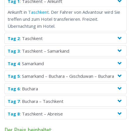
Familienreise nach Usbekistan wird Ihnen viele neue Kenntnisse
Tag 1
: Taschkent – Ankunft
und Auskunft über diesem Land geben. Im Zusatz werden Sie
Ankunft in
Taschkent
. Der Fahrer von Advantour wird Sie
viele unvergessliche Eindrücke bekommen, die Ihre
treffen und zum Hotel transferieren. Freizeit.
Familienbeziehungen verstärken werden.
Übernachtung im Hotel.
Tag 2
: Taschkent
Tag 3
: Taschkent – Samarkand
Tag 4
: Samarkand
Tag 5
: Samarkand – Buchara – Gischduwan – Buchara
Tag 6
: Buchara
Tag 7
: Buchara – Taschkent
Tag 8
: Taschkent – Abreise
Der Preis beinhaltet: