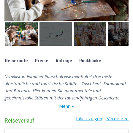
Reiseroute
Preise
Anfrage
Rückblicke
Usbekistan Familien Pauschalreise beinhaltet drei beste
altertümliche und touristische Städte – Taschkent, Samarkand
und Buchara. Hier können Sie monumentale und
geheimnisvolle Stätten mit der tausendjährigen Geschichte
beobachten. Die Tour schließt auch Museen mit interaktiven
Mehr
Ständen, Reisen in Freizeitparks, faszinierende Meisterklassen
Inhalt zeigen
Verdecken
von usbekischen Handwerker und unterschiedlichen
Reiseverlauf:
Vorstellungen ein, die für Kinder interessant werden. Die