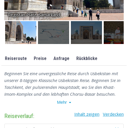
Registan Platz, Samarkand
Reiseroute
Preise
Anfrage
Rückblicke
Beginnen Sie eine unvergessliche Reise durch Usbekistan mit
unserer 8-tägigen Klassische Usbekistan Reise. Beginnen Sie in
Taschkent, der pulsierenden Hauptstadt, wo Sie den Khast-
Imom-Komplex und den lebhaften Chorsu-Basar besuchen.
Fliegen Sie nach Urgentsch und erkunden Sie die alte Ichan-
Mehr
Kala-Festung in Chiwa, die zum UNESCO-Weltkulturerbe
Inhalt zeigen
Verdecken
gehört. Durch die Kyzylkum-Wüste erreichen Sie die historische
Reiseverlauf:
Stadt Buchara, wo Sie die Zitadelle von Ark und das Kalyan-