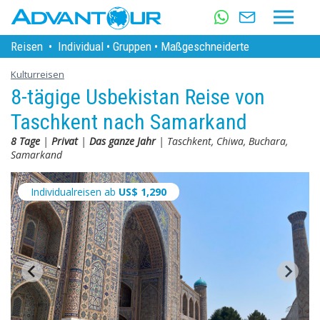
Reisen
•
Individual
•
Gruppen
•
Maßgeschneiderte
Kulturreisen
8-tägige Usbekistan Reise von
Taschkent nach Samarkand
8 Tage
|
Privat
|
Das ganze Jahr
| Taschkent, Chiwa, Buchara,
Samarkand
Individualreisen ab
US$
1,290