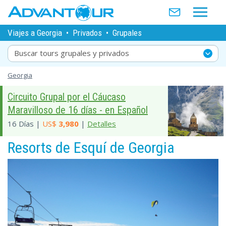
Viajes a Georgia
•
Privados
•
Grupales
Buscar tours grupales y privados
Georgia
Circuito Grupal por el Cáucaso
Maravilloso de 16 días - en Español
16 Días |
US$
3,980
|
Detalles
Resorts de Esquí de Georgia