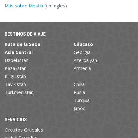
Más sobre Mestia
(en Ingles)
DESTINOS DE VIAJE
Ruta de la Seda
Cáucaso
Asia Central
Georgia
Uzbekistán
Azerbaiyán
Kazajistán
Armenia
Kirguistán
Tayikistán
China
Turkmenistán
Rusia
Turquía
Japón
SERVICIOS
Circuitos Grupales
Viajes Privados