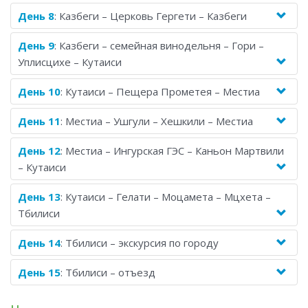
День 8
: Казбеги – Церковь Гергети – Казбеги
День 9
: Казбеги – семейная винодельня – Гори –
Уплисцихе – Кутаиси
День 10
: Кутаиси – Пещера Прометея – Местиа
День 11
: Местиа – Ушгули – Хешкили – Местиа
День 12
: Местиа – Ингурская ГЭС – Каньон Мартвили
– Кутаиси
День 13
: Кутаиси – Гелати – Моцамета – Мцхета –
Тбилиси
День 14
: Тбилиси – экскурсия по городу
День 15
: Тбилиси – отъезд