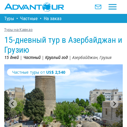
Туры
•
Частные
•
На заказ
Туры на Кавказ
15-дневный тур в Азербайджан и
Грузию
15 дней
|
Частный
|
Круглый год
| Азербайджан, Грузия
Частные туры от
US$
2,540