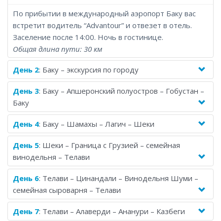
лет.
По прибытии в международный аэропорт Баку вас
15-дневный тур по Азербайджану и Грузии начинается в
встретит водитель “Advantour” и отвезет в отель.
Баку, столице Азербайджана, и постепенно день за днем
Заселение после 14:00. Ночь в гостинице.
раскрывает яркие грани этой страны Огня – Атешгях,
Общая длина пути: 30 км
Гобустан, Шамахы и Шеки. Двигаясь на запад, маршрут
незаметно переходит в Грузию и ее регион Кахетия,
День 2
: Баку – экскурсия по городу
который славится как центр виноделия. Затем идет
углубление в Кавказские горы к подножию горы Казбек с
День 3
: Баку – Апшеронский полуостров – Гобустан –
посещением таких знаковых мест как монастырь
Баку
Ананури и храм Гергети. После этого следует череда
живописных мест – Уплисцихе, Кутаиси и Местия. А
День 4
: Баку – Шамахы – Лагич – Шеки
завершается тур в Тбилиси, столице Грузии. Не
День 5
: Шеки – Граница с Грузией – семейная
упустите шанс провести две незабываемые недели в двух
винодельня – Телави
колоритных странах Кавказа, и тогда они подарят
сотни ярких впечатлений, которые останутся с вами на
День 6
: Телави – Цинандали – Винодельня Шуми –
всю жизнь!
семейная сыроварня – Телави
День 7
: Телави – Алаверди – Ананури – Казбеги