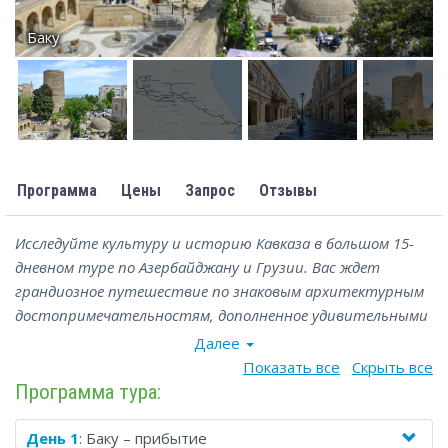
Баку
Программа
Цены
Запрос
Отзывы
Исследуйте культуру и историю Кавказа в большом 15-
дневном туре по Азербайджану и Грузии. Вас ждет
грандиозное путешествие по знаковым архитектурным
достопримечательностям, дополненное удивительными
природными памятниками и теплыми душевными
Далее
застольями с лучшими блюдами азербайджанской и
Показать все
Скрыть все
грузинской кухни, а также дегустацией вин. Вы увидите
Программа тура:
две близкие, но очень разные культуры кавказских
народов и узнаете, как они сформировались за тысячи
День 1
: Баку – прибытие