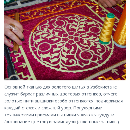
Основной тканью для золотого шитья в Узбекистане
служит бархат различных цветовых оттенков, отчего
золотые нити вышивки особо оттеняются, подчеркивая
каждый стежок и сложный узор. Популярными
техническими приемами вышивки являются гулдузи
(вышивание цветов) и заминдузи (сплошные зашивы).