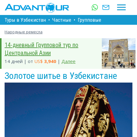
Туры в Узбекистан
•
Частные
•
Групповые
Народные ремесла
14-дневный Групповой тур по
Центральной Азии
14 дней | от
US$
3,940
|
Далее
Золотое шитье в Узбекистане