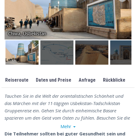
Chiwa, Usbekistan
Reiseroute
Daten und Preise
Anfrage
Rückblicke
Tauchen Sie in die Welt der orientalistischen Schönheit und
das Märchen mit der
11-tägigen
Usbekistan-Tadschikistan
Gruppenreise ein. Gehen Sie durch einheimische Basare
spazieren um den Geist vom Osten zu fühlen. Besuchen Sie die
altertümlichen Städte von Samarkand, Buchara und
Mehr
Pandschakent um die architektonische Schönheit der
Die Teilnehmer sollten bei guter Gesundheit sein und