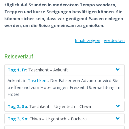
mittelalterlichen Zeiten zu entdecken und fahren zum
täglich 4-6 Stunden in moderatem Tempo wandern,
Iskanderkul See um malerische natürliche Aussichte von
Treppen und kurze Steigungen bewältigen können. Sie
Tadschikistan zu sehen. Reisen Sie mit gleichgesinnten
können sicher sein, dass wir genügend Pausen einlegen
Touristen aus aller Welt mit geteilten Kosten.
werden, um die Reise gemeinsam zu genießen.
Inhalt zeigen
Verdecken
Reiseverlauf:
Tag 1, Fr
: Taschkent – Ankunft
Ankunft in
Taschkent
. Der Fahrer von Advantour wird Sie
treffen und zum Hotel bringen. Freizeit. Übernachtung im
Hotel.
Tag 2, Sa
: Taschkent – Urgentsch – Chiwa
Tag 3, So
: Chiwa – Urgentsch – Buchara