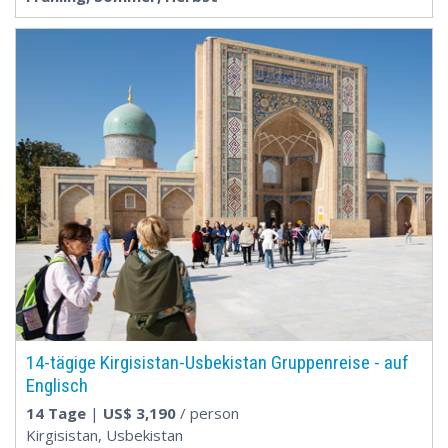
14-tägige Kirgisistan-Usbekistan Gruppenreise - auf
Englisch
14 Tage
|
US$
3,190
/ person
Kirgisistan, Usbekistan